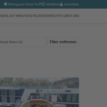
Rheingauer Reise-Treff
Merkliste
Anmelden
ISEN
LAST MINUTE
HOTEL
REISEBERICHTE
-
ÜBER UNS
Filter entfernen
laub filtern (
0
)