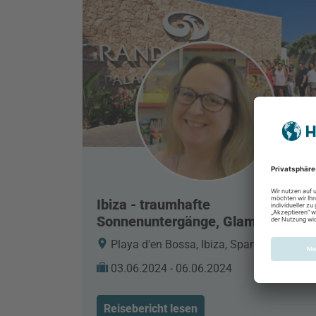
Ibiza - traumhafte
Sonnenuntergänge, Glamour,
Party und so viel mehr
Playa d'en Bossa, Ibiza, Spanien
03.06.2024 - 06.06.2024
Reisebericht lesen