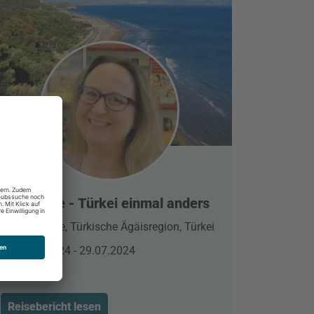
Sarigerme - Türkei einmal anders
Sarigerme, Türkische Ägäisregion, Türkei
26.04.2024 - 29.07.2024
Reisebericht lesen