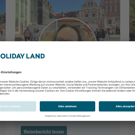
Riga - die Hauptstadt Lettlands
mit Studiosus erleben
Riga, Rigaer Bucht, Lettland
20.09.2024 - 22.09.2024
Reisebericht lesen