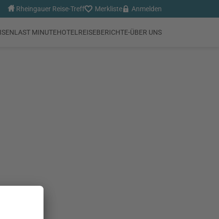
Rheingauer Reise-Treff
Merkliste
Anmelden
ISEN
LAST MINUTE
HOTEL
REISEBERICHTE
-
ÜBER UNS