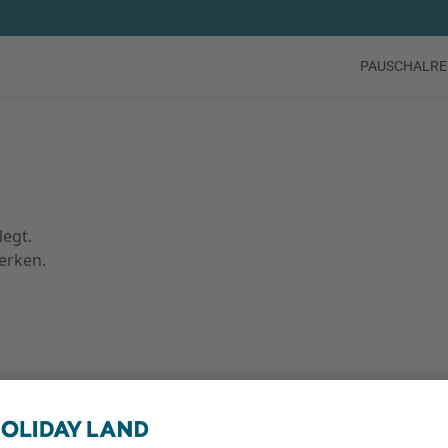
PAUSCHALRE
legt.
erken.