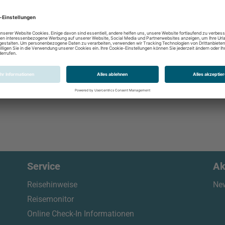
Service
Ak
Reisehinweise
New
Reisemonitor
Online Check-In Informationen