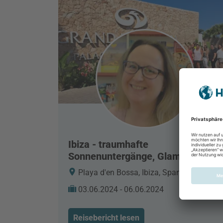
Ibiza - traumhafte
Sonnenuntergänge, Glamour,
Party und so viel mehr
Playa d'en Bossa, Ibiza, Spanien
03.06.2024 - 06.06.2024
Reisebericht lesen