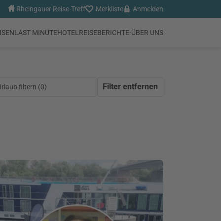
Rheingauer Reise-Treff
Merkliste
Anmelden
ISEN
LAST MINUTE
HOTEL
REISEBERICHTE
-
ÜBER UNS
Filter entfernen
laub filtern (
0
)