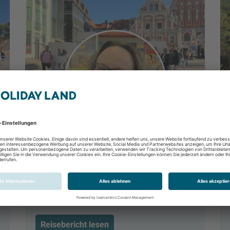
Riga - die Hauptstadt Lettlands
mit Studiosus erleben
Riga, Rigaer Bucht, Lettland
20.09.2024 - 22.09.2024
Reisebericht lesen