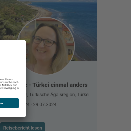
Sarigerme - Türkei einmal anders
Sarigerme, Türkische Ägäisregion, Türkei
26.04.2024 - 29.07.2024
Reisebericht lesen